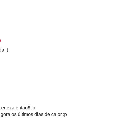
9
a ;)
erteza então!! :o
gora os últimos dias de calor :p