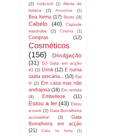
(2)
Alerta de
Addicted!
(1)
beleza
(2)
Amostras
(1)
Boa forma
(17)
Boots
(3)
Cabelo
(40)
Capsule
wardrobe
(2)
Cinema
(1)
Compras
(12)
Cosméticos
(156)
Divulgação
(31)
DJ Gata em acção
Drink
(12)
E numa
#1
(2)
saída precária...
(10)
Eat
Em casa mas não
it!
(2)
andrajosa
(16)
Em revista
Embelleze
(11)
(4)
Estou a ler
(43)
Estou
a ouvir
(2)
Gata Borralheira
Gata
aconselha!
(3)
Borralheira em acção
(21)
Gata na horta
(1)