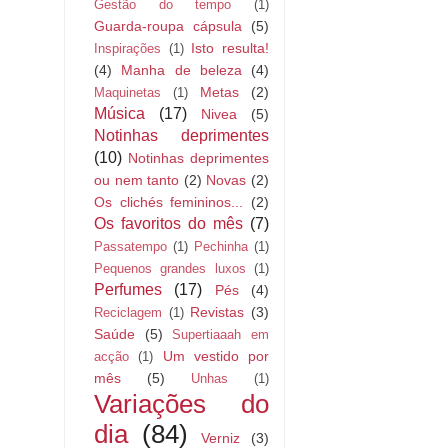
Gestão do tempo
(1)
Guarda-roupa cápsula
(5)
Isto resulta!
Inspirações
(1)
(4)
Manha de beleza
(4)
Metas
(2)
Maquinetas
(1)
Música
(17)
Nivea
(5)
Notinhas deprimentes
(10)
Notinhas deprimentes
ou nem tanto
(2)
Novas
(2)
Os clichés femininos...
(2)
Os favoritos do mês
(7)
Passatempo
(1)
Pechinha
(1)
Pequenos grandes luxos
(1)
Perfumes
(17)
Pés
(4)
Revistas
(3)
Reciclagem
(1)
Saúde
(5)
Supertiaaah em
Um vestido por
acção
(1)
mês
(5)
Unhas
(1)
Variações do
dia
(84)
Verniz
(3)