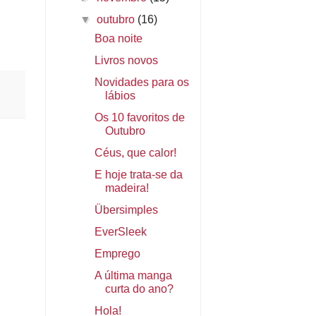
▼
outubro
(16)
Boa noite
Livros novos
Novidades para os
lábios
Os 10 favoritos de
Outubro
Céus, que calor!
E hoje trata-se da
madeira!
Übersimples
EverSleek
Emprego
A última manga
curta do ano?
Hola!